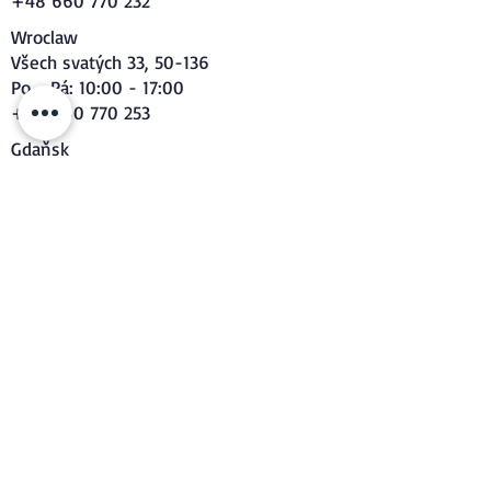
+48 660 770 232
Wroclaw
Všech svatých 33, 50-136
Po - Pá: 10:00 - 17:00
+48 660 770 253
Gdaňsk
Józefa Wassowskiego 12, 01-446
Po - Pá: 10:00 - 17:00
+48 660 770 606
Lodž
Łąkowa 7A, 90-562
Po - Pá: 10:00 - 17:00
+48 787 555 820
Poznaň
Półwiejska 41, 61-888
Po - Pá: 10:00 - 17:00
+48 660 770 959
Katovice