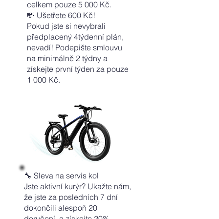
celkem pouze 5 000 Kč.
💸 Ušetřete 600 Kč!
Pokud jste si nevybrali
předplacený 4týdenní plán,
nevadí! Podepište smlouvu
na minimálně 2 týdny a
získejte první týden za pouze
1 000 Kč.
🔧 Sleva na servis kol
Jste aktivní kurýr? Ukažte nám,
že jste za posledních 7 dní
dokončili alespoň 20
doručení, a získejte 20%