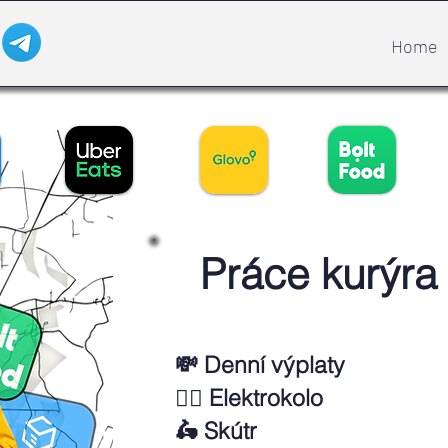
Home
Práce kurýra
💸 Denní výplaty
🚴‍♂️ Elektrokolo
🛵 Skútr