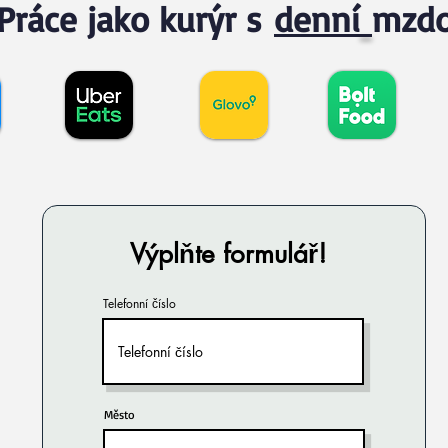
Práce jako kurýr s
denní
mzd
Výplňte formulář!
Telefonní číslo
Město