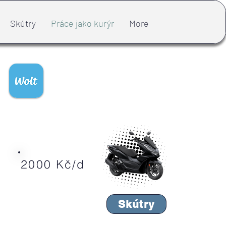
Skútry
Práce jako kurýr
More
2000 Kč/d
Skútry