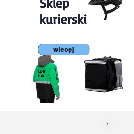
Sklep
kurierski
wiecęj