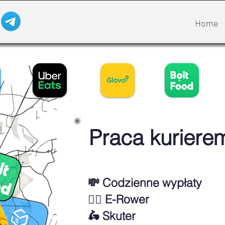
Home
Praca kuriere
💸 Codzienne wypłaty
🚴‍♂️ E-Rower
🛵 Skuter