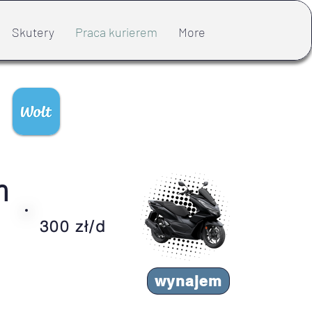
Skutery
Praca kurierem
More
m
300 zł/d
wynajem